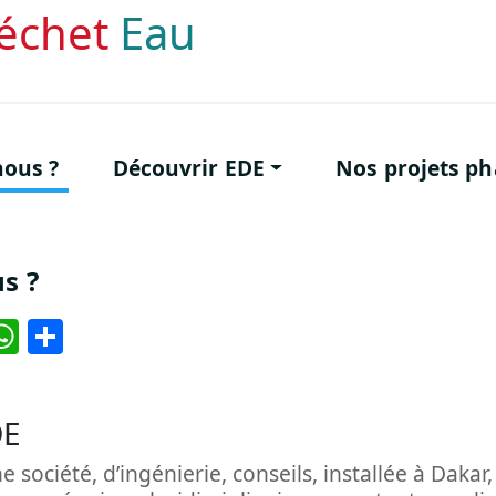
échet
Eau
pale
ous ?
Découvrir EDE
Nos projets ph
s ?
ook
ter
inkedIn
WhatsApp
Share
DE
 société, d’ingénierie, conseils, installée à Daka