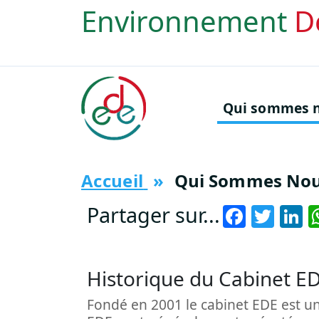
Aller au contenu principal
Environnement
D
Navigation princi
Qui sommes n
Accueil
Qui Sommes Nou
Faceb
Twit
L
Partager sur...
Historique du Cabinet E
Fondé en 2001 le cabinet EDE est une