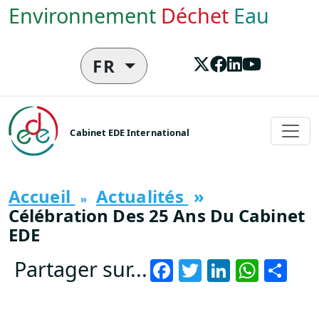
Aller au contenu principal
Environnement
Déchet
Eau
FR
Cabinet EDE International
Accueil
Actualités
Célébration Des 25 Ans Du Cabinet
EDE
Facebook
Twitter
LinkedI
What
Sh
Partager sur...